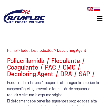
Home >
Todos los productos >
Decoloring Agent
Poliacrilamida
/
Floculante
/
Coagulante
/
PAC
/
CMC
/
Decoloring Agent
/
DRA
/
SAP
/
Puede reducir la tensión superficial del agua, la solución, la
suspensión, etc., prevenir la formación de espuma, o
reducir o eliminar la espuma original.
El defoamer debe tener las siguientes propiedades: alta